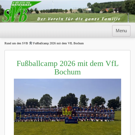
Skip
to
content
Menu
Rund um den SVB
Fußballcamp 2026 mit dem VfL Bochum
Fußballcamp 2026 mit dem VfL
Bochum