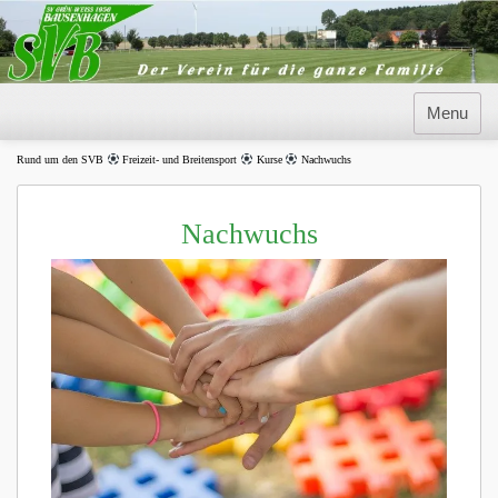
Skip
to
content
Menu
Rund um den SVB
Freizeit- und Breitensport
Kurse
Nachwuchs
Nachwuchs