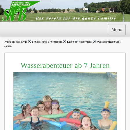
Skip
to
content
Menu
Rund um den SVB
Freizeit- und Breitensport
Kurse
Nachwuchs
Wasserabenteuer ab 7
Jahren
Wasserabenteuer ab 7 Jahren